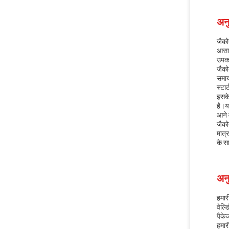
अनु
जैको
आसान
उपकर
जैको
समाय
स्टा
इसके
है।य
आने 
जैको
मात्
के स
अन
हमार
वेल्
पैके
हमारी