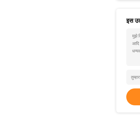
इस उत्
मुझे 
आदि
धन्यव