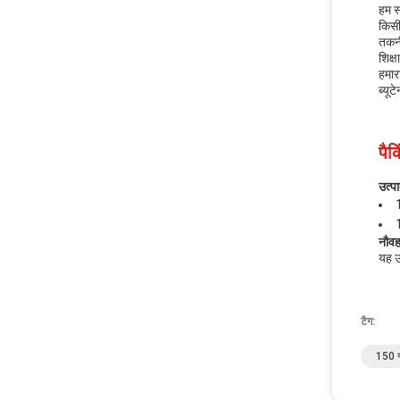
हम स
किसी
तकनी
शिक्
हमार
ब्यूट
पैक
उत्पा
1
नौव
यह उ
टैग:
150 ग