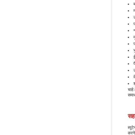
उ
म
ई
प
उ
व
श
चाहे
समाध
सहा
ब्यू
करने