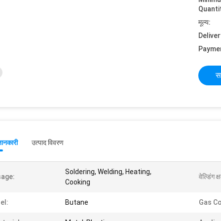
Quanti
मूल्य:
Deliver
Payme
स
जानकारी
उत्पाद विवरण
Soldering, Welding, Heating,
age:
वेल्डिंग क
Cooking
el:
Butane
Gas C