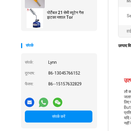
Ma
पोर्टेबल 21 सेमी ब्यूटेन गैस
Se
झटका मशाल Tor
हा
संपर्क
उत्पाद व
संपर्क:
Lynn
दूरभाष:
86-13045766152
उत्
फैक्स:
86--15157632829
लौ क
जलान
लिए 
Buta
प्रत
संपर्क करें
यदि 
नहीं