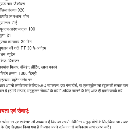
ब्रांड नाम: जैकोबस
मॉडल संख्याः 920
त्पत्ति का स्थानः चीन
प्रमाणन: सीई
न्यूनतम आदेश मात्राः 100
ूल्यः $1
प्रसव का समय: 30 दिन
भुगतान की शर्तें: TT 30 % अग्रिम
ंधनः ब्यूटेन
ैकेजः ब्लिस्टर
पयोगः मिलाप, वेल्डिंग, हीटिंग, खाना पकाने
ेल्डिंग क्षमताः 1300 डिग्री
्रृंखलाः ब्यूटेन फ्लेम गन
 आप अपनी कार्यशाला के लिए BBQ उपकरण, एक गैस टॉर्च, या एक ब्यूटेन लौ बंदूक की तलाश कर रहे 
ान है।हमारे उत्पाद अनुकूलन सेवाओं के बारे में अधिक जानने के लिए आज ही हमसे संपर्क करें.
यता एवं सेवाएं:
टेन फ्लेम गन एक शक्तिशाली उपकरण है जिसका उपयोग विभिन्न अनुप्रयोगों के लिए किया जा सकत
 के लिए डिज़ाइन किया गया है कि आप अपने फ्लेम गन से अधिकतम लाभ प्राप्त करें।