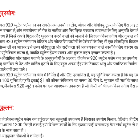
प्रयोग:
बस 920 ब्यूटेन फ्लेम गन का सबसे आम उपयोग स्टोव, ओवन और बीबीक्यू टूल्स के लिए गैस लाइटर के 
 बनाता है,और समायोज्य लौ गैस के सटीक और नियंत्रित प्रकाश व्यवस्था के लिए अनुमति देता
ण है जिन्हें अपने ग्रिल और धूम्रपान करने वालों को जलाने के लिए एक विश्वसनीय और कुशल त
बस 920 ब्यूटेन फ्लेम गन वेल्डिंग और सोल्डरिंग उद्योगों के पेशेवरों के लिए भी एक लोकप्रिय वि
ोज्य लौ का आकार इसे उच्च परिशुद्धता और सटीकता की आवश्यकता वाले कार्यों के लिए एकदम सही 
र्ट सुनिश्चित करता है, जबकि ब्यूटेन ईंधन स्वच्छ और कुशल दहन प्रदान करता है।
 औद्योगिक और खाना पकाने के अनुप्रयोगों के अलावा, जैकोबस 920 ब्यूटेन फ्लेम गन का उपयोग 
ह फर्नीचर से पेंट और वार्निश हटाने के लिए बहुत अच्छा हैइसके टिकाऊ धातु और प्लास्टिक निर्म
वाले वर्षों तक चले।
बस 920 ब्यूटेन फ्लेम गन चीन में निर्मित है और CE प्रमाणित है, यह सुनिश्चित करता है कि यह उच
रा 100 यूनिट है,प्रति इकाई $1 की कीमत सेवितरण का समय 30 दिन है, भुगतान की शर्तों के 
ाथ,जैकोबस 920 ब्यूटेन फ्लेम गन एक आवश्यक उपकरण है जो किसी को भी एक विश्वसनीय गैस ला
ुकूलन:
ी जैकोबस ब्यूटेन फ्लेम गन श्रृंखला एक बहुमुखी उपकरण है जिसका उपयोग मिलाप, वेल्डिंग, ही
डिंग क्षमता 1300 डिग्री तक है,इसे विभिन्न कार्यों के लिए एकदम सही बनानायह गैस टॉर्च ब्यूटेन
ज के साथ आता है।
 अनुकूलन सेवाओं में शामिल हैंः