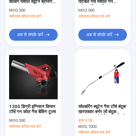
वेल्डिंग मशाल ब्यूटेन ब्रेजिंग
पोर्टेबल गैस मशाल गन
कारखाना भ्रमण
मशाल Tor
इलेक्ट्रॉनिक इग्निशन
MOQ:
500
MOQ:
500
नवीनतम कीमत पता करें
नवीनतम कीमत पता करें
गुणवत्ता नियंत्रण
संपर्क करें
अब से संपर्क करें
अब से संपर्क करें
समाचार
एक उद्धरण की विनती करे
गैस मशाल गन
रसोई मशाल गन
1300 डिग्री इग्निशन किचन
सोल्डरिंग ब्यूटेन गैस टॉर्च बंदूक
टॉर्च गन कोल गैस बेकिंग टूल्स
खरपतवार बर्नर लौ बंदूक
वेल्डिंग मशाल गन
1300°C औद्योगिक उपयोग के
MOQ:
500
मूल्य:
3.5$
लिए
गैस ताप मशाल
नवीनतम कीमत पता करें
MOQ:
1000
नवीनतम कीमत पता करें