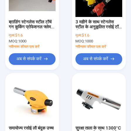
कारखाना भ्रमण
गुणवत्ता नियंत्रण
ब्राज़िंग स्टेनलेस स्टील टॉर्च
3 महीने के साथ स्टेनलेस
गन कुकिंग प्रोफेशनल फ्लेम
स्टील के अनुकूलित रसोई टॉर्च
संपर्क करें
गन
बंदूक
मूल्य:
$1.6
मूल्य:
$1.6
MOQ:
1000
MOQ:
1000
समाचार
नवीनतम कीमत पता करें
नवीनतम कीमत पता करें
एक उद्धरण की विनती करे
अब से संपर्क करें
अब से संपर्क करें
गैस मशाल गन
रसोई मशाल गन
वेल्डिंग मशाल गन
गैस ताप मशाल
समायोज्य रसोई लौ बंदूक उच्च
सुरक्षा ताला के साथ 1300°C