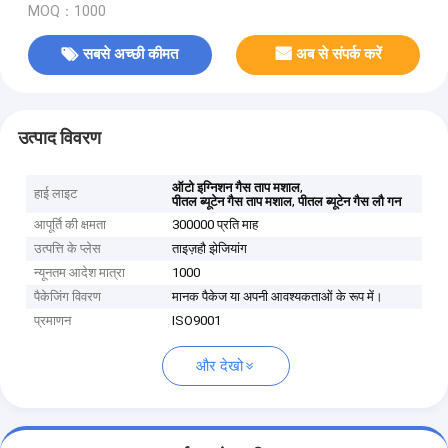
MOQ：1000
सबसे अच्छी कीमत
अब से संपर्क करें
उत्पाद विवरण
,
ऑटो इग्निशन गैस ताप मशाल
हाई लाइट
,
पीतल ब्यूटेन गैस ताप मशाल
पीतल ब्यूटेन गैस लौ गन
आपूर्ति की क्षमता
300000 प्रति माह
उत्पत्ति के प्लेस
ताइज़हौ झेजियांग
न्यूनतम आदेश मात्रा
1000
पैकेजिंग विवरण
मानक पैकेज या अपनी आवश्यकताओं के रूप में।
प्रमाणन
ISO9001
और देखो